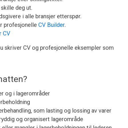
skille deg ut.
sgivere i alle bransjer etterspør.
år profesjonelle
CV Builder
.
r CV
n du skriver CV og profesjonelle eksempler som
natten?
ler og i lagerområder
erbeholdning
gerbehandling, som lasting og lossing av varer
ryddig og organisert lagerområde
eller mangler i lagerbeholdningen til lederen