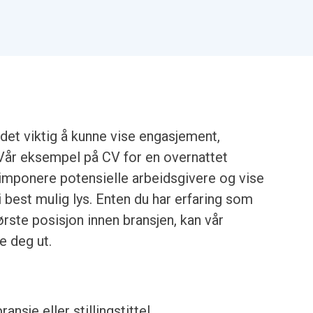
det viktig å kunne vise engasjement,
V. Vår eksempel på CV for en overnattet
 imponere potensielle arbeidsgivere og vise
i best mulig lys. Enten du har erfaring som
første posisjon innen bransjen, kan vår
e deg ut.
ransje eller stillingstittel.