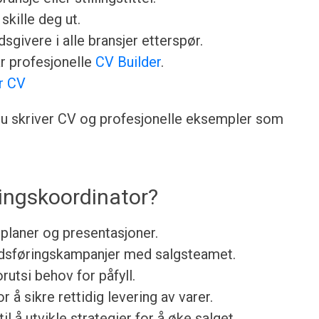
skille deg ut.
sgivere i alle bransjer etterspør.
år profesjonelle
CV Builder
.
r CV
n du skriver CV og profesjonelle eksempler som
ingskoordinator?
planer og presentasjoner.
dsføringskampanjer med salgsteamet.
utsi behov for påfyll.
å sikre rettidig levering av varer.
il å utvikle strategier for å øke salget.