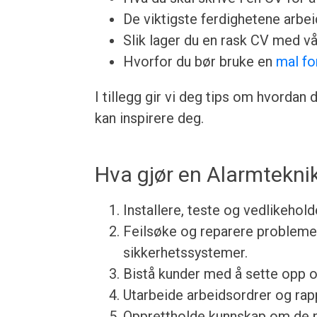
De viktigste ferdighetene arbeid
Slik lager du en rask CV med v
Hvorfor du bør bruke en
mal fo
I tillegg gir vi deg tips om hvorda
kan inspirere deg.
Hva gjør en Alarmtekni
Installere, teste og vedlikehol
Feilsøke og reparere probleme
sikkerhetssystemer.
Bistå kunder med å sette opp o
Utarbeide arbeidsordrer og rap
Opprettholde kunnskap om de n