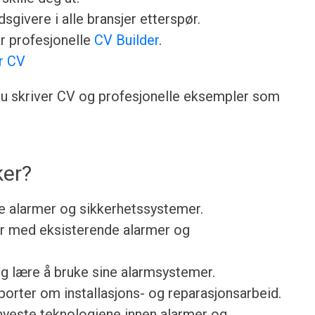
sgivere i alle bransjer etterspør.
år profesjonelle
CV Builder
.
r CV
n du skriver CV og profesjonelle eksempler som
ker?
de alarmer og sikkerhetssystemer.
r med eksisterende alarmer og
g lære å bruke sine alarmsystemer.
porter om installasjons- og reparasjonsarbeid.
yeste teknologiene innen alarmer og