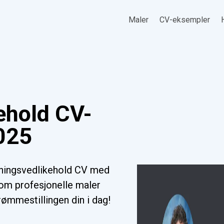
Maler
CV-eksempler
ehold CV-
025
gningsvedlikehold CV med
nom profesjonelle maler
drømmestillingen din i dag!