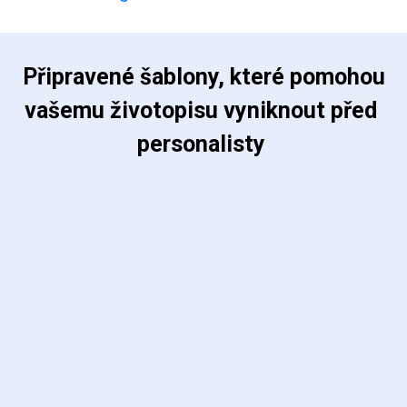
 Připravené šablony, které pomohou 
vašemu životopisu vyniknout před 
personalisty 