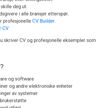
skille deg ut.
sgivere i alle bransjer etterspør.
år profesjonelle
CV Builder
.
r CV
n du skriver CV og profesjonelle eksempler som
r?
ware og software
iner og andre elektroniske enheter
ringer av systemer
 brukerstøtte
eid utført