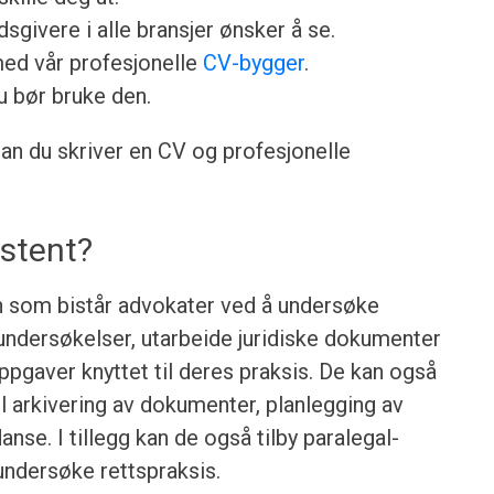
sgivere i alle bransjer ønsker å se.
med vår profesjonelle
CV-bygger
.
u bør bruke den.
dan du skriver en CV og profesjonelle
istent?
on som bistår advokater ved å undersøke
undersøkelser, utarbeide juridiske dokumenter
pgaver knyttet til deres praksis. De kan også
el arkivering av dokumenter, planlegging av
nse. I tillegg kan de også tilby paralegal-
 undersøke rettspraksis.