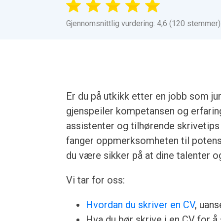
Gjennomsnittlig vurdering: 4,6 (120 stemmer)
Er du på utkikk etter en jobb som ju
gjenspeiler kompetansen og erfaring
assistenter og tilhørende skriveti
fanger oppmerksomheten til potensi
du være sikker på at dine talenter og
Vi tar for oss:
Hvordan du skriver en CV
, uans
Hva du bør skrive i en CV for å 